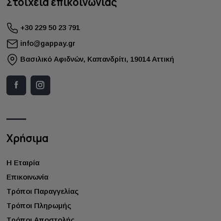
Στοιχεία επικοινωνίας
+30 229 50 23 791
info@gappay.gr
Bασιλικό Αφιδνών, Καπανδρίτι, 19014 Αττική
Χρήσιμα
Η Εταιρία
Επικοινωνία
Τρόποι Παραγγελίας
Τρόποι Πληρωμής
Τρόποι Αποστολής