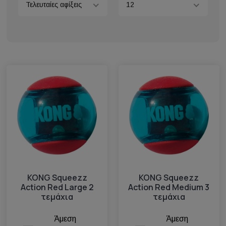
Τελευταίες αφίξεις
12
KONG Squeezz
KONG Squeezz
Action Red Large 2
Action Red Medium 3
τεμάχια
τεμάχια
Άμεση
Άμεση