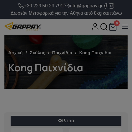
+30 229 50 23 791
info@gappay.gr
Δωρεάν Μεταφορικά για την Αθήνα από 8kg και πάνω
0
Αρχική
Σκύλος
Παιχνίδια
Kong Παιχνίδια
Kong Παιχνίδια
Φίλτρα