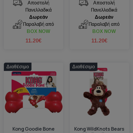
Αποστολή
Αποστολή
Πανελλαδικά
Πανελλαδικά
Δωρεάν
Δωρεάν
Παραλαβή από
Παραλαβή από
BOX NOW
BOX NOW
11.20€
11.20€
Διαθέσιμο
Διαθέσιμο
Kong Goodie Bone
Kong WildKnots Bears