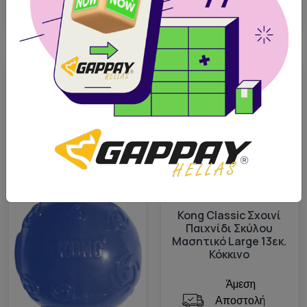
9.20€
Διαθέσιμο
Κορυφαία ποιότητα
Kong Classic Σχοινί
Παιχνίδι Σκύλου
Μασητικό Large 13εκ.
Κόκκινο
Άμεση
Αποστολή