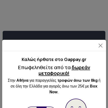
Καλώς ήρθατε στo Gappay.gr
Επωφεληθείτε από τα
δωρεάν
Κάντε εγγραφή στο
μεταφορικά!
Newsletter μας
Στην
Αθήνα
για παραγγελίες
τροφών άνω των 8kg
ή
Κάνε εγγραφή στο newsletter μας για να
σε όλη την Ελλάδα για αγορές άνω των 25€ με
Box
ενημερώνεσαι για όλα τα νέα και τις
Now
.
προσφορές μας!