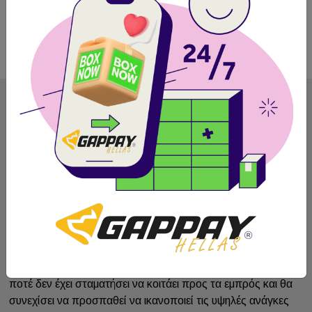
Εγγραφή
Αποδέχομαι τους
όρους χρήσης
και την
πολιτική προσωπικών δεδομένων
Από το 1992 η Gappay σχεδιάζει και δημιουργεί προϊόντα
που πιστεύουμε ότι είναι "ένα βήμα μπροστά". Η Gappay
ποτέ δεν έχει σταματήσει να κοιτάει προς τα εμπρός και θα
συνεχίσει να προσπαθεί να ικανοποιεί τις υψηλές ανάγκες