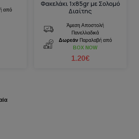
Φακελάκι 1x85gr με Σολομό
Διαίτης
ή από
Άμεση Αποστολή
Πανελλαδικά
Δωρεάν
Παραλαβή από
BOX NOW
1.20€
αία