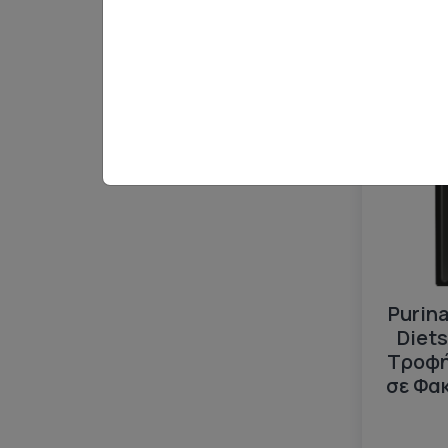
Διαθέσιμο
Πρόταση 
Purina
Diets
Τροφή
σε Φα