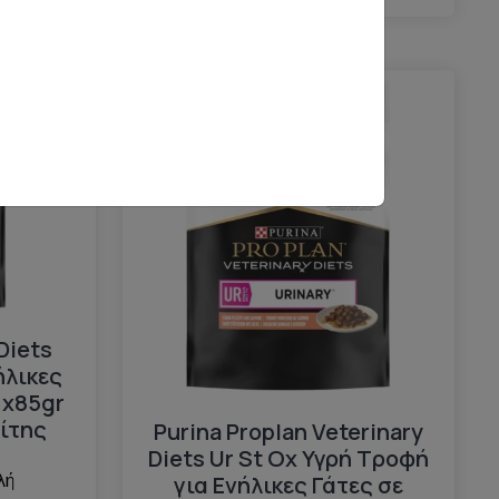
Διαθέσιμο
Πρόταση μας
Diets
ήλικες
1x85gr
ίτης
Purina Proplan Veterinary
Diets Ur St Ox Υγρή Τροφή
για Ενήλικες Γάτες σε
λή