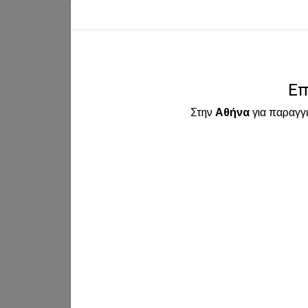
Puri
Επ
Υγρή 
Γάτ
Στην
Αθήνα
για παραγγ
Κο