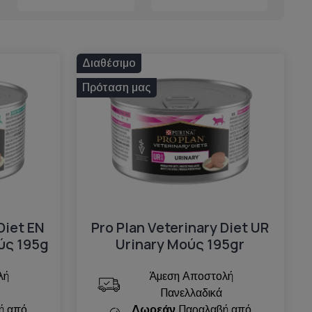
Διαθέσιμο
Πρόταση μας
Diet EN
Pro Plan Veterinary Diet UR
ύς 195g
Urinary Mούς 195gr
λή
Άμεση Αποστολή
Πανελλαδικά
ή από
Δωρεάν
Παραλαβή από