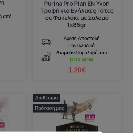
Purina Pro Plan EN Υγρή
λή
Τροφή για Ενήλικες Γάτες
σε Φακελάκι με Σολομό
ή από
1x85gr
Άμεση Αποστολή
Πανελλαδικά
Δωρεάν
Παραλαβή από
BOX NOW
1.20€
Διαθέσιμο
Πρόταση μας