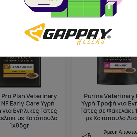
Διαθέσιμο
μας
Πρόταση μας
 Pro Plan Veterinary
Purina Veterinary 
 NF Early Care Υγρή
Υγρή Τροφή για Εν
 για Ενήλικες Γάτες
Γάτες σε Φακελάκι 
κελάκι με Κοτόπουλο
με Κοτόπουλο Δια
1x85gr
Άμεση Αποστο