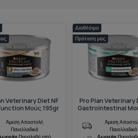
Διαθέσιμο
μας
Πρόταση μας
an Veterinary Diet NF
Pro Plan Veterinary 
Function Mούς 195gr
Gastrointestinal Mο
Άμεση Αποστολή
Άμεση Αποστο
Πανελλαδικά
Πανελλαδικά
Δωρεάν
Παραλαβή από
Δωρεάν
Παραλαβ