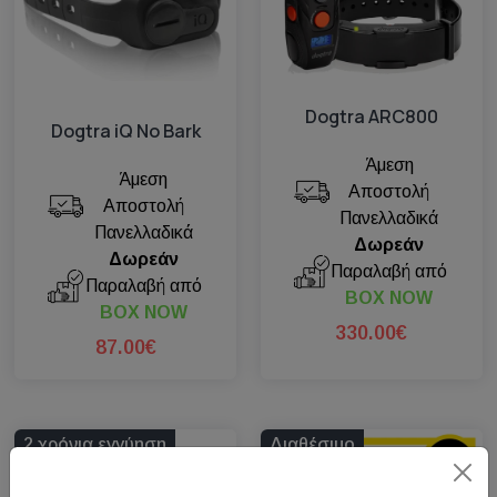
Dogtra ARC800
Dogtra iQ No Bark
Άμεση
Άμεση
Αποστολή
Αποστολή
Πανελλαδικά
Πανελλαδικά
Δωρεάν
Δωρεάν
Παραλαβή από
Παραλαβή από
BOX NOW
BOX NOW
330.00€
87.00€
2 χρόνια εγγύηση
Διαθέσιμο
Πρόταση μας