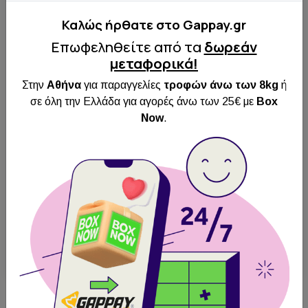
Καλώς ήρθατε στo Gappay.gr
Επωφεληθείτε από τα
δωρεάν
μεταφορικά!
Στην
Αθήνα
για παραγγελίες
τροφών άνω των 8kg
ή
σε όλη την Ελλάδα για αγορές άνω των 25€ με
Box
Dogtra iQ Plus
DOGTRA ARC800
Now
.
HANDSFREE PLUS B&L
Άμεση
Άμεση
Αποστολή
Αποστολή
Πανελλαδικά
Πανελλαδικά
Δωρεάν
Δωρεάν
Παραλαβή από
Παραλαβή από
BOX NOW
BOX NOW
235.00€
390.00€