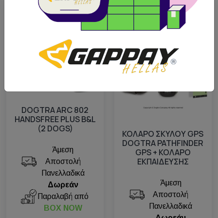
2 χρόνια εγγύηση
2 χρόνια εγγύηση
Κατόπιν παραγγελίας
Προσφορά
DOGTRA ARC 802
HANDSFREE PLUS B&L
(2 DOGS)
ΚΟΛΑΡΟ ΣΚΥΛΟΥ GPS
DOGTRA PATHFINDER
Άμεση
GPS + ΚΟΛΑΡΟ
ΕΚΠΑΙΔΕΥΣΗΣ
Αποστολή
Πανελλαδικά
Άμεση
Δωρεάν
Αποστολή
Παραλαβή από
Πανελλαδικά
BOX NOW
Δωρεάν