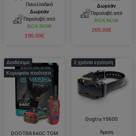
Πανελλαδικά
Δωρεάν
Δωρεάν
Παραλαβή από
Παραλαβή από
BOX NOW
BOX NOW
265.00€
190.00€
Διαθέσιμο
2 χρόνια εγγύηση
Κορυφαία ποιότητα
Dogtra YS600
Άμεση
DOGTRA 640C TOM