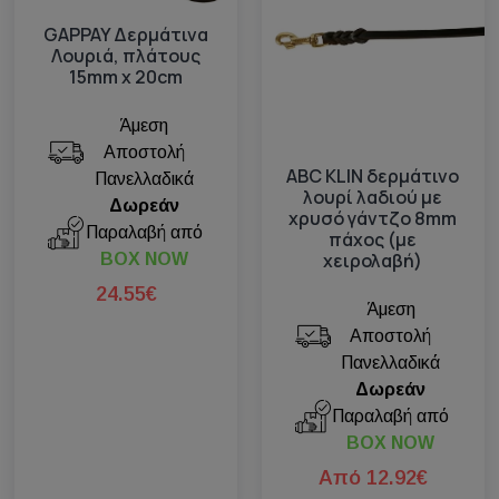
GAPPAY Δερμάτινα
Λουριά, πλάτους
15mm x 20cm
Άμεση
Αποστολή
ABC KLIN δερμάτινο
Πανελλαδικά
λουρί λαδιού με
Δωρεάν
χρυσό γάντζο 8mm
Παραλαβή από
πάχος (με
χειρολαβή)
BOX NOW
24.55€
Άμεση
Αποστολή
Πανελλαδικά
Δωρεάν
Παραλαβή από
BOX NOW
Από 12.92€