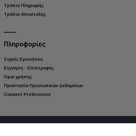
Τρόποι Πληρωμής
Τρόποι Αποστολής
Πληροφορίες
Συχνές Ερωτήσεις
Εγγύηση - Επιστροφές
Όροι χρήσης
Προστασία Προσωπικών Δεδομένων
Consent Preferences
©
2026
gappay.gr
. All rights reserved.
Κατασκευή ιστοσελίδων - qualityweb.gr