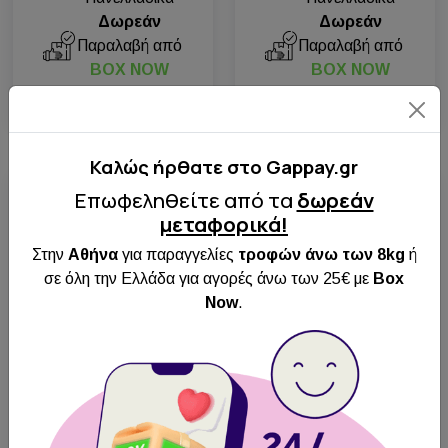
Δωρεάν
Δωρεάν
Παραλαβή από
Παραλαβή από
BOX NOW
BOX NOW
Από 14.86€
Από 17.48€
Καλώς ήρθατε στo Gappay.gr
Διαθέσιμο
Διαθέσιμο
Επωφεληθείτε από τα
δωρεάν
μεταφορικά!
Κορυφαία ποιότητα
Κορυφαία ποιότητα
Στην
Αθήνα
για παραγγελίες
τροφών άνω των 8kg
ή
σε όλη την Ελλάδα για αγορές άνω των 25€ με
Box
Now
.
ABC KLIN δερμάτινο
ABC KLIN δερμάτινο
λουρί λαδιού με
λουρί λαδιού με
χρυσο γάντζο 15mm
ασημι γάντζο 12mm