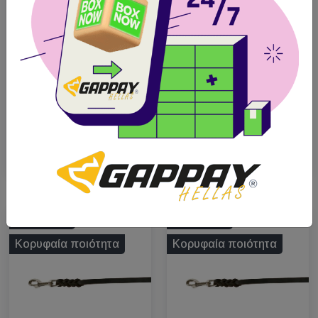
πάχος (με
πάχος (με
χειρολαβή)
χειρολαβή)
Άμεση
Άμεση
Αποστολή
Αποστολή
Πανελλαδικά
Πανελλαδικά
Δωρεάν
Δωρεάν
Παραλαβή από
Παραλαβή από
BOX NOW
BOX NOW
Από 21.20€
Από 16.79€
Διαθέσιμο
Διαθέσιμο
Κορυφαία ποιότητα
Κορυφαία ποιότητα