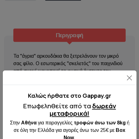
Περιγραφή
Τα "άγρια" αρκουδάκια θα ξετρελάνουν τον μικρό
σας φίλο. Ο εσωτερικός "σκελετός" του παιχνιδιού
από σκοινί ικανοποιεί τα φυσικά ένστικτα του
σκύλου. Μαλακό και ανθεκτικό με ελάχιστο
εσωτερικό γέμισμα και ήχο για να προσελκύει το
σκύλο σας σε ατελείωτες ώρες παινχιδιού.
Καλώς ήρθατε στo Gappay.gr
Επωφεληθείτε από τα
δωρεάν
μεταφορικά!
Στην
Αθήνα
για παραγγελίες
τροφών άνω των 8kg
ή
σε όλη την Ελλάδα για αγορές άνω των 25€ με
Box
Now
.