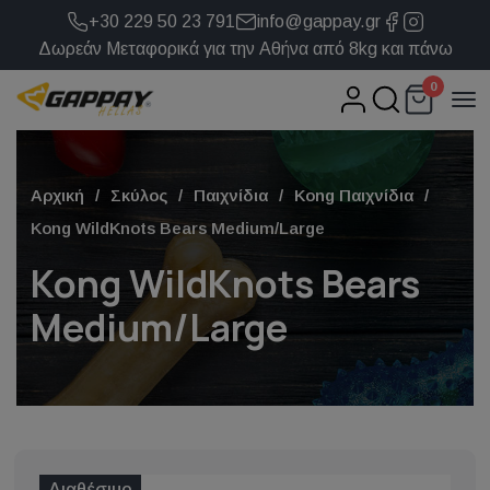
+30 229 50 23 791
info@gappay.gr
Δωρεάν Μεταφορικά για την Αθήνα από 8kg και πάνω
0
Αρχική
Σκύλος
Παιχνίδια
Kong Παιχνίδια
Kong WildKnots Bears Medium/Large
Kong WildKnots Bears
Medium/Large
Διαθέσιμο