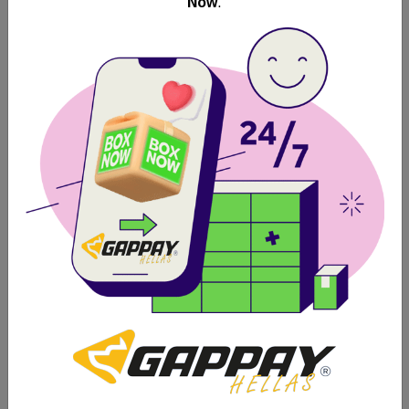
Now
.
GAPPAY Φίμωτρο rubbered Belgian Shepherd
Θηλυκό
Άμεση Αποστολή Πανελλαδικά
Δωρεάν
Παραλαβή από
BOX NOW
30.01€