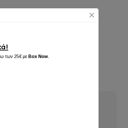
κά!
νω των 25€ με
Box Now
.