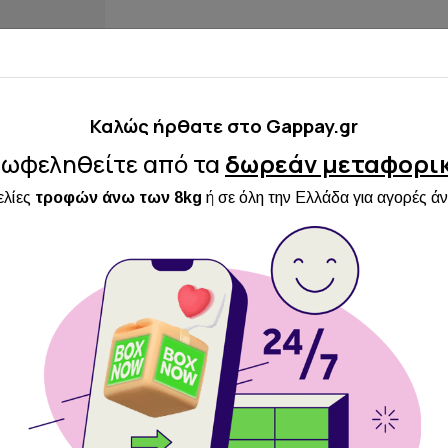
Καλώς ήρθατε στo Gappay.gr
ωφεληθείτε από τα
δωρεάν μεταφορι
ελίες
τροφών άνω των 8kg
ή σε όλη την Ελλάδα για αγορές ά
Περιγραφή
έρια juta , η άλλη μεριά νάυλον ύφασμα