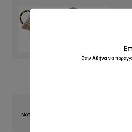
Επ
Στην
Αθήνα
για παραγγ
Μεσαίας σκληρότητας tug-σφινα διπλής όψεως η μια μ