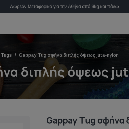
Δωρεάν Μεταφορικά για την Αθήνα από 8kg και πάνω
 Tugs
Gappay Τug σφήνα διπλής όψεως juta-nylon
να διπλής όψεως jut
Gappay Τug σφήνα 