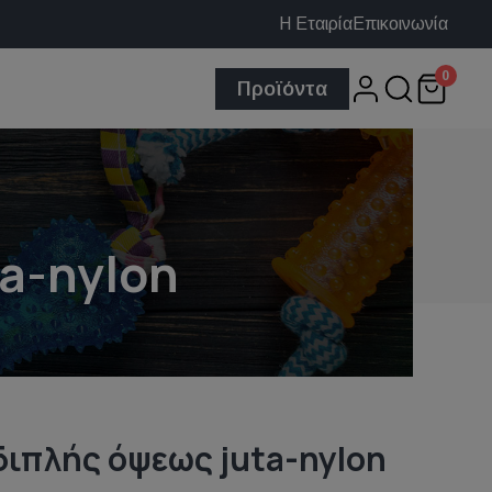
Η Εταιρία
Επικοινωνία
0
Προϊόντα
a-nylon
διπλής όψεως juta-nylon