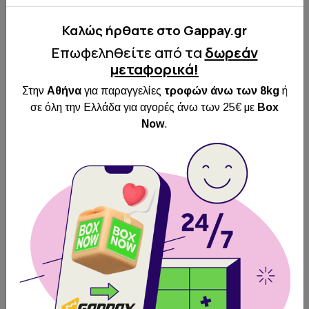
Χωρίς συντηρητικά
Μεγάλη διάρκεια
Καλώς ήρθατε στo Gappay.gr
Υψηλή περιεκτικότητα πρωτεΐνης
Επωφεληθείτε από τα
δωρεάν
Για υγιή ούλα & δόντια
μεταφορικά!
Νόστιμο και εύπεπτο
Large 140-150gr
Στην
Αθήνα
για παραγγελίες
τροφών άνω των 8kg
ή
σε όλη την Ελλάδα για αγορές άνω των 25€ με
Box
Now
.