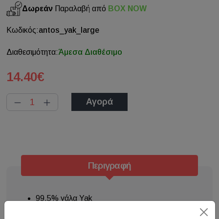
Δωρεάν
Παραλαβή από
BOX NOW
Κωδικός:
antos_yak_large
Διαθεσιμότητα:
Άμεσα Διαθέσιμο
14.40€
Αγορά
Περιγραφή
99,5% γάλα Yak
100% φυσικό προϊόν