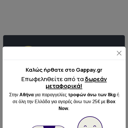
Καλώς ήρθατε στo Gappay.gr
Επωφεληθείτε από τα
δωρεάν
Κάντε εγγραφή στο
μεταφορικά!
Newsletter μας
Στην
Αθήνα
για παραγγελίες
τροφών άνω των 8kg
ή
Κάνε εγγραφή στο newsletter μας για να
σε όλη την Ελλάδα για αγορές άνω των 25€ με
Box
ενημερώνεσαι για όλα τα νέα και τις
Now
.
προσφορές μας!