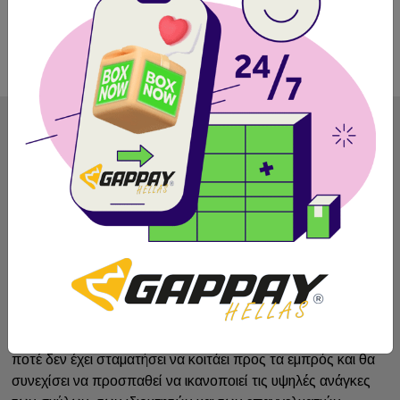
Εγγραφή
Αποδέχομαι τους
όρους χρήσης
και την
πολιτική προσωπικών δεδομένων
Από το 1992 η Gappay σχεδιάζει και δημιουργεί προϊόντα
που πιστεύουμε ότι είναι "ένα βήμα μπροστά". Η Gappay
ποτέ δεν έχει σταματήσει να κοιτάει προς τα εμπρός και θα
συνεχίσει να προσπαθεί να ικανοποιεί τις υψηλές ανάγκες