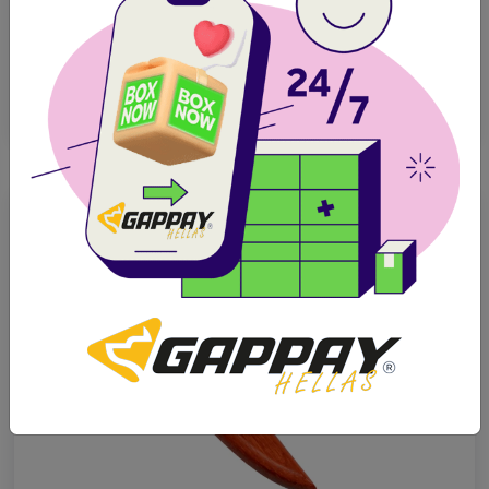
BOX NOW
Δωρεάν
Παραλαβή από
12.00€
BOX NOW
10.82€
Κορυφαία ποιότητα