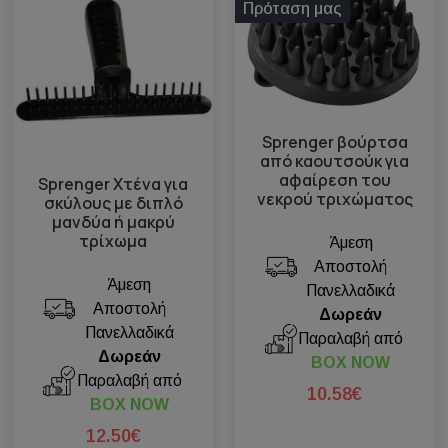
Πρόταση μας
Sprenger βούρτσα
από καουτσούκ για
αφαίρεση του
Sprenger Χτένα για
νεκρού τριχώματος
σκύλους με διπλό
μανδύα ή μακρύ
τρίχωμα
Άμεση
Αποστολή
Άμεση
Πανελλαδικά
Αποστολή
Δωρεάν
Πανελλαδικά
Παραλαβή από
Δωρεάν
BOX NOW
Παραλαβή από
10.58€
BOX NOW
12.50€