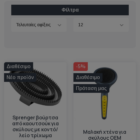
Φίλτρα
Τελευταίες αφίξεις
12
Διαθέσιμο
-5%
Νέο προϊόν
Διαθέσιμο
Πρόταση μας
Sprenger βούρτσα
από καουτσούκ για
σκύλους με κοντό/
Μαλακή xτένα για
λείο τρίχωμα
σκύλους OEM