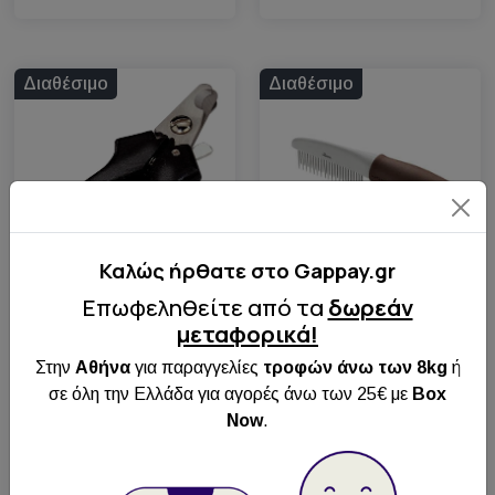
Διαθέσιμο
Διαθέσιμο
Καλώς ήρθατε στo Gappay.gr
Επωφεληθείτε από τα
δωρεάν
Hunter Grooming
μεταφορικά!
Comb Spa Large
Sprenger
Στην
Αθήνα
για παραγγελίες
τροφών άνω των 8kg
ή
Νυχοκόπτης για
Άμεση
σκυλιά
σε όλη την Ελλάδα για αγορές άνω των 25€ με
Box
Αποστολή
Now
.
Πανελλαδικά
Άμεση
Δωρεάν
Αποστολή
Παραλαβή από
Πανελλαδικά