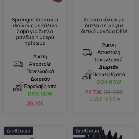
Sprenger Χτένα για
Χτένα σκύλων με
σκύλους με ξύλινη
διπλή σειρά για
λαβή για διπλό
διπλό μανδύα OEM
μανδύα ή μακρύ
τρίχωμα
Άμεση
Αποστολή
Άμεση
Πανελλαδικά
Αποστολή
Δωρεάν
Πανελλαδικά
Παραλαβή από
Δωρεάν
BOX NOW
Παραλαβή από
23.93€
22.73€
BOX NOW
-1.20€
-5.00%
20.30€
Διαθέσιμο
Διαθέσιμο