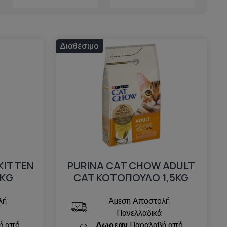
Διαθέσιμο
KITTEN
PURINA CAT CHOW ADULT
5ΚG
CAT ΚΟΤΟΠΟΥΛΟ 1,5KG
λή
Άμεση Αποστολή
Πανελλαδικά
ή από
Δωρεάν
Παραλαβή από