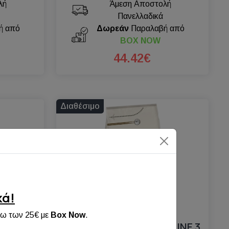
λή
Άμεση Αποστολή
Πανελλαδικά
ή από
Δωρεάν
Παραλαβή από
BOX NOW
44.42€
Διαθέσιμο
κά!
νω των 25€ με
Box Now
.
 ADULT
PURINA CAT CHOW FELINE 3