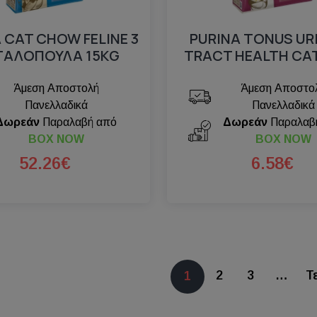
 CAT CHOW FELINE 3
PURINA TONUS UR
1 ΓΑΛΟΠΟΥΛΑ 15ΚG
TRACT HEALTH CAT
Άμεση Αποστολή
Άμεση Αποστο
Πανελλαδικά
Πανελλαδικά
Δωρεάν
Παραλαβή από
Δωρεάν
Παραλαβ
BOX NOW
BOX NOW
52.26€
6.58€
2
3
…
Τ
1