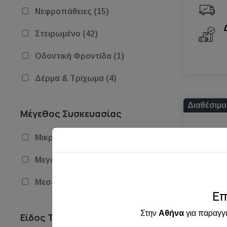
Νεφροπάθειες (15)
Στειρωμένο (42)
Οδοντική Φροντίδα (1)
Δέρμα & Τρίχωμα (4)
Διαθέσιμο
Μέγεθος Συσκευασίας
Μικρή <1.5kg (23)
Μεγάλη >8kg (19)
Μεσαία 1.5 - 8kg (66)
Επ
Στην
Αθήνα
για παραγγ
Είδος Τροφής
PURIN