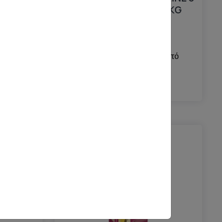
KG
IN 1 ΓΑΛΟΠΟΥΛΑ 1,5ΚG
λή
Άμεση Αποστολή
Πανελλαδικά
ή από
Δωρεάν
Παραλαβή από
BOX NOW
7.80€
Διαθέσιμο