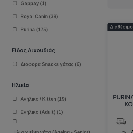
Gappay (1)
Royal Canin (39)
Διαθέσιμο
Purina (175)
Είδος Λιχουδιάς
Διάφορα Snacks γάτας (6)
Ηλικία
PURIN
Ανήλικο / Kitten (19)
ΚΟ
Ενήλικο (Adult) (1)
Ηλικιωμένη γάτα (Ageing - Senior)