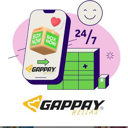
AT ΠΑΠΙΑ 1,5KG
CAT ΠΑΠΙΑ 15
Άμεση Αποστολή
Άμεση Αποστο
Πανελλαδικά
Πανελλαδικά
Δωρεάν
Παραλαβή από
Δωρεάν
Παραλαβ
BOX NOW
BOX NOW
5.50€
42.84€
Διαθέσιμο