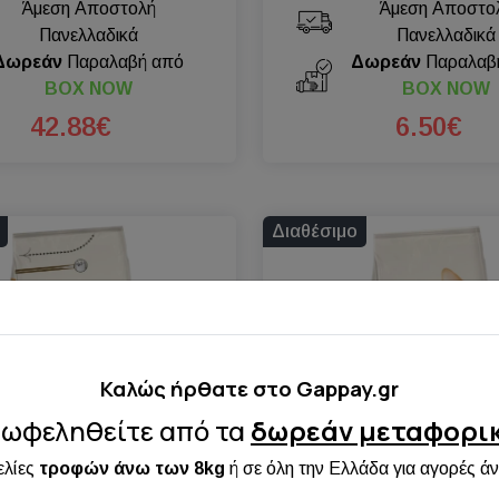
Άμεση Αποστολή
Άμεση Αποστο
Πανελλαδικά
Πανελλαδικά
Δωρεάν
Παραλαβή από
Δωρεάν
Παραλαβ
BOX NOW
BOX NOW
42.88€
6.50€
Διαθέσιμο
Καλώς ήρθατε στo Gappay.gr
ωφεληθείτε από τα
δωρεάν μεταφορι
ελίες
τροφών άνω των 8kg
ή σε όλη την Ελλάδα για αγορές ά
A CAT CHOW ADULT
PURINA CAT CHOW