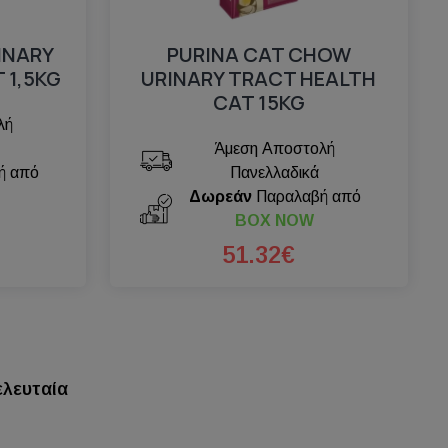
INARY
PURINA CAT CHOW
 1,5KG
URINARY TRACT HEALTH
CAT 15KG
λή
Άμεση Αποστολή
ή από
Πανελλαδικά
Δωρεάν
Παραλαβή από
BOX NOW
51.32€
ελευταία