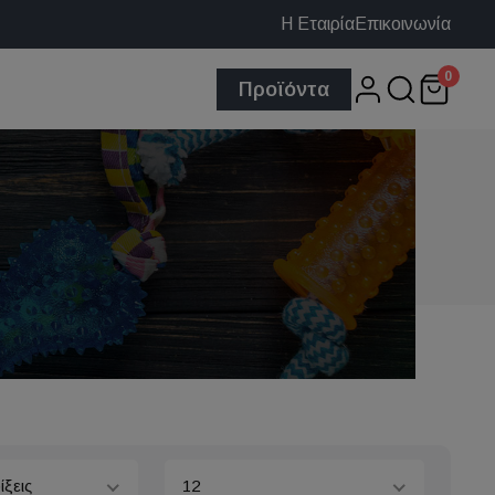
Η Εταιρία
Επικοινωνία
0
Προϊόντα
ίξεις
12