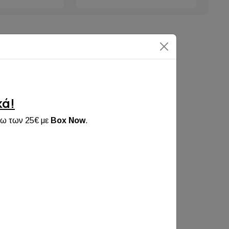
κά!
νω των 25€ με
Box Now
.