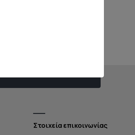
ς
όρους χρήσης
και την
πολιτική
δομένων
Στοιχεία επικοινωνίας