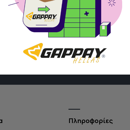
φή στο Newsletter
Εγγραφή
etter μας για να ενημερώνεσαι για όλα
Αποδέχομαι του
ς μας!
προσωπικών δε
α
Πληροφορίες