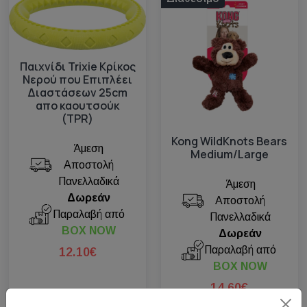
Παιχνίδι Trixie Κρίκος
Νερού που Επιπλέει
Διαστάσεων 25cm
απο καουτσούκ
(TPR)
Kong WildKnots Bears
Άμεση
Medium/Large
Αποστολή
Πανελλαδικά
Άμεση
Δωρεάν
Αποστολή
Παραλαβή από
Πανελλαδικά
BOX NOW
Δωρεάν
Παραλαβή από
12.10€
BOX NOW
14.60€