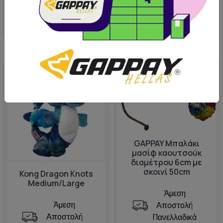
BOX NOW
12.21€
5.50€
Διαθέσιμο
Πρόταση μας
GAPPAY Μπαλάκι
μασίφ καουτσούκ
διαμέτρου 6cm με
σκοινί 50cm
Kong Dragon Knots
Medium/Large
Άμεση
Άμεση
Αποστολή
Αποστολή
Πανελλαδικά