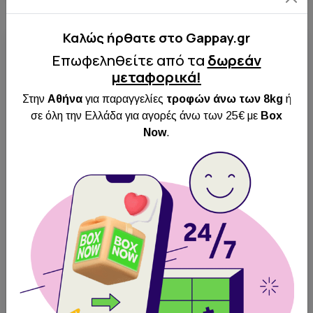
Καλώς ήρθατε στo Gappay.gr
Διαθέσιμο
Πρόταση μας
Επωφεληθείτε από τα
δωρεάν
Πρόταση μας
μεταφορικά!
Στην
Αθήνα
για παραγγελίες
τροφών άνω των 8kg
ή
σε όλη την Ελλάδα για αγορές άνω των 25€ με
Box
Now
.
GAPPAY Μπαλάκι
μασίφ καουτσούκ
διαμέτρου 5cm με
Trixie Dental Fun
σκοινί 50cm
Μπάλα Παιχνίδι
Σκύλου 7εκ. Πράσινη
Άμεση
Αποστολή
Άμεση
Πανελλαδικά
Αποστολή
Δωρεάν
Πανελλαδικά
Παραλαβή από
Δωρεάν
BOX NOW
Παραλαβή από