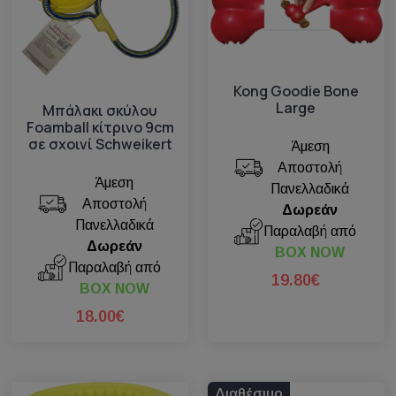
Kong Goodie Bone
Large
Μπάλακι σκύλου
Foamball κίτρινο 9cm
σε σχοινί Schweikert
Άμεση
Αποστολή
Άμεση
Πανελλαδικά
Αποστολή
Δωρεάν
Πανελλαδικά
Παραλαβή από
Δωρεάν
BOX NOW
Παραλαβή από
19.80€
BOX NOW
18.00€
Διαθέσιμο