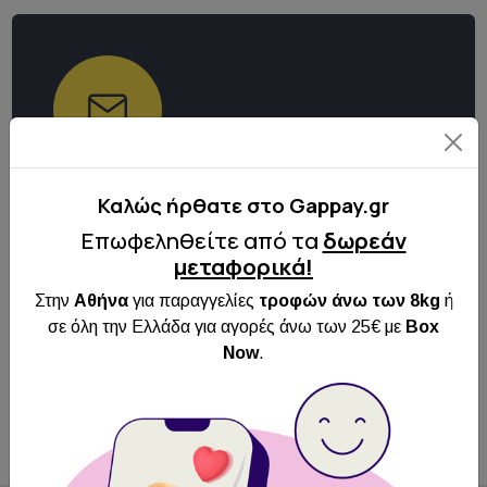
Κάντε εγγραφή στο
Καλώς ήρθατε στo Gappay.gr
Newsletter μας
Επωφεληθείτε από τα
δωρεάν
Κάνε εγγραφή στο newsletter μας για να
μεταφορικά!
ενημερώνεσαι για όλα τα νέα και τις
Στην
Αθήνα
για παραγγελίες
τροφών άνω των 8kg
ή
προσφορές μας!
σε όλη την Ελλάδα για αγορές άνω των 25€ με
Box
Now
.
Εγγραφή
Αποδέχομαι τους
όρους χρήσης
και την