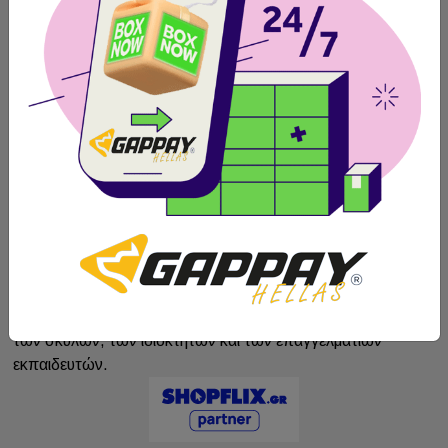
πολιτική προσωπικών δεδομένων
Από το 1992 η Gappay σχεδιάζει και δημιουργεί προϊόντα
που πιστεύουμε ότι είναι "ένα βήμα μπροστά". Η Gappay
ποτέ δεν έχει σταματήσει να κοιτάει προς τα εμπρός και θα
συνεχίσει να προσπαθεί να ικανοποιεί τις υψηλές ανάγκες
των σκύλων, των ιδιοκτητών και των επαγγελματιών
εκπαιδευτών.