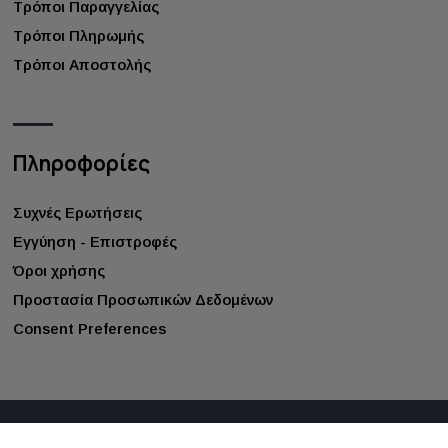
Τρόποι Παραγγελίας
Τρόποι Πληρωμής
Τρόποι Αποστολής
Πληροφορίες
Συχνές Ερωτήσεις
Εγγύηση - Επιστροφές
Όροι χρήσης
Προστασία Προσωπικών Δεδομένων
Consent Preferences
©
2026
gappay.gr
. All rights reserved.