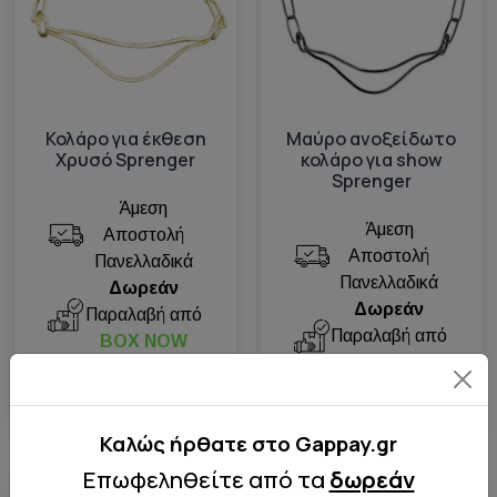
Κολάρο για έκθεση
Μαύρο ανοξείδωτο
Χρυσό Sprenger
κολάρο για show
Sprenger
Άμεση
Άμεση
Αποστολή
Αποστολή
Πανελλαδικά
Πανελλαδικά
Δωρεάν
Δωρεάν
Παραλαβή από
Παραλαβή από
BOX NOW
BOX NOW
37.83€
Από 51.53€
Καλώς ήρθατε στo Gappay.gr
Επωφεληθείτε από τα
δωρεάν
Διαθέσιμο
Διαθέσιμο