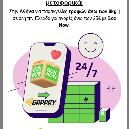
μεταφορικά!
Στην
Αθήνα
για παραγγελίες
τροφών άνω των 8kg
ή
σε όλη την Ελλάδα για αγορές άνω των 25€ με
Box
Now
.
Αλυσίδα ''ΦΙΔΙ''
ΧΡΥΣΗ brass gold
Αλυσίδα ΦΙΔΙ
plated OEM
ΑΣΗΜΕΝΙΑ brass
chrome plated OEM
Άμεση
Αποστολή
Άμεση
Πανελλαδικά
Αποστολή
Δωρεάν
Πανελλαδικά
Παραλαβή από
Δωρεάν
BOX NOW
Παραλαβή από
BOX NOW
Από 25.40€