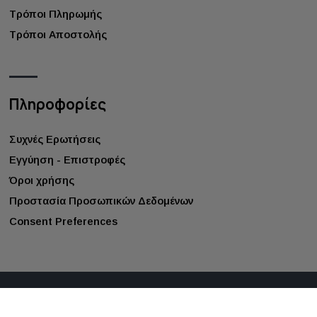
Τρόποι Πληρωμής
Τρόποι Αποστολής
Πληροφορίες
Συχνές Ερωτήσεις
Εγγύηση - Επιστροφές
Όροι χρήσης
Προστασία Προσωπικών Δεδομένων
Consent Preferences
©
2026
gappay.gr
. All rights reserved.
Κατασκευή ιστοσελίδων - qualityweb.gr