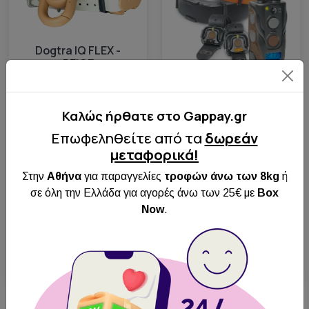
Dogtra IQ FLEX -
BEIGE
Άμεση
DOGTRA ARC 802
Αποστολή
Καλώς ήρθατε στo Gappay.gr
HANDSFREE PLUS B&L
Πανελλαδικά
(2 DOGS)
Επωφεληθείτε από τα
δωρεάν
Δωρεάν
μεταφορικά!
Άμεση
Παραλαβή από
Αποστολή
Στην
Αθήνα
για παραγγελίες
τροφών άνω των 8kg
ή
BOX NOW
Πανελλαδικά
σε όλη την Ελλάδα για αγορές άνω των 25€ με
Box
250.00€
Δωρεάν
Now
.
Παραλαβή από
BOX NOW
585.00€