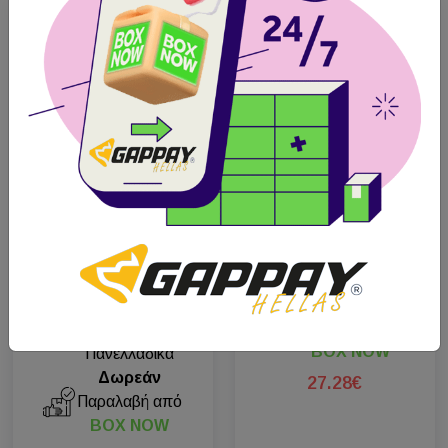
Διαθέσιμο
Διαθέσιμο
Gappay ιμάντας με
καουτσούκ 4m,
αντιολισθητικός
GAPPAY Πλατύς
Άμεση
Ιμάντας Ιχνηλασίας
Αποστολή
12mm x 400cm
Πανελλαδικά
Δωρεάν
Άμεση
Παραλαβή από
Αποστολή
BOX NOW
Πανελλαδικά
Δωρεάν
27.28€
Παραλαβή από
BOX NOW