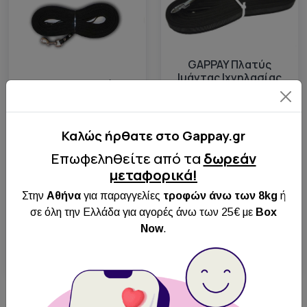
GAPPAY Πλατύς
Ιμάντας Ιχνηλασίας
GAPPAY Πλατύς
20mm x 10m με
Ιμάντας Ιχνηλασίας
καουτσούκ στη μέση
20mm x 5m με
καουτσούκ στη μέση
Καλώς ήρθατε στo Gappay.gr
Άμεση
Αποστολή
Άμεση
Επωφεληθείτε από τα
δωρεάν
Πανελλαδικά
Αποστολή
μεταφορικά!
Δωρεάν
Πανελλαδικά
Στην
Αθήνα
για παραγγελίες
τροφών άνω των 8kg
ή
Παραλαβή από
Δωρεάν
σε όλη την Ελλάδα για αγορές άνω των 25€ με
Box
BOX NOW
Παραλαβή από
Now
.
BOX NOW
33.48€
24.30€