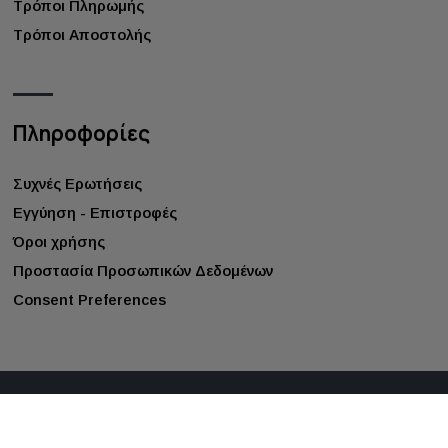
Τρόποι Πληρωμής
Τρόποι Αποστολής
Πληροφορίες
Συχνές Ερωτήσεις
Εγγύηση - Επιστροφές
Όροι χρήσης
Προστασία Προσωπικών Δεδομένων
Consent Preferences
©
2026
gappay.gr
. All rights reserved.
Κατασκευή ιστοσελίδων - qualityweb.gr