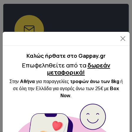
Κάντε εγγραφή στο
Καλώς ήρθατε στo Gappay.gr
Newsletter μας
Επωφεληθείτε από τα
δωρεάν
Κάνε εγγραφή στο newsletter μας για να
μεταφορικά!
ενημερώνεσαι για όλα τα νέα και τις
Στην
Αθήνα
για παραγγελίες
τροφών άνω των 8kg
ή
προσφορές μας!
σε όλη την Ελλάδα για αγορές άνω των 25€ με
Box
Now
.
Εγγραφή
Αποδέχομαι τους
όρους χρήσης
και την