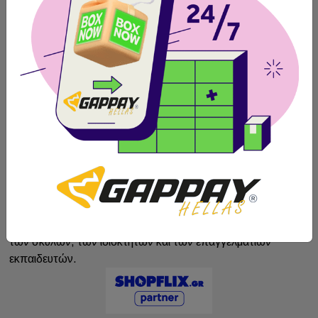
πολιτική προσωπικών δεδομένων
Από το 1992 η Gappay σχεδιάζει και δημιουργεί προϊόντα
που πιστεύουμε ότι είναι "ένα βήμα μπροστά". Η Gappay
ποτέ δεν έχει σταματήσει να κοιτάει προς τα εμπρός και θα
συνεχίσει να προσπαθεί να ικανοποιεί τις υψηλές ανάγκες
των σκύλων, των ιδιοκτητών και των επαγγελματιών
εκπαιδευτών.